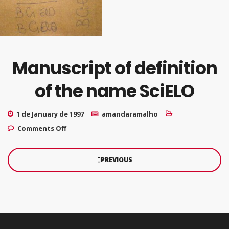
Manuscript of definition
of the name SciELO
1 de January de 1997
amandaramalho
on Manuscript of definition of the name
Comments Off
SciELO
PREVIOUS