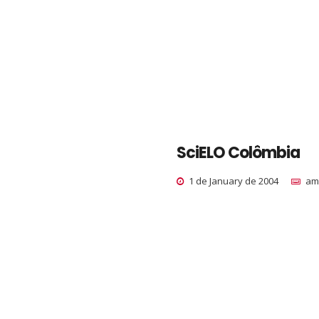
SciELO Colômbia
1 de January de 2004
am