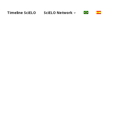
Timeline SciELO
SciELO Network