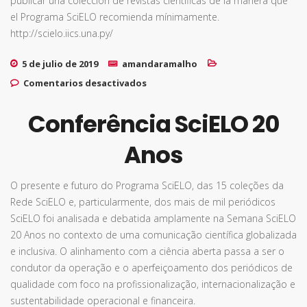
publicar una colección de revistas científicas de la manera que
el Programa SciELO recomienda mínimamente.
http://scielo.iics.una.py/
5 de julio de 2019
amandaramalho
en Colección SciELO Paraguay es
Comentarios desactivados
una colección certificada!
Conferência SciELO 20
Anos
O presente e futuro do Programa SciELO, das 15 coleções da
Rede SciELO e, particularmente, dos mais de mil periódicos
SciELO foi analisada e debatida amplamente na Semana SciELO
20 Anos no contexto de uma comunicação científica globalizada
e inclusiva. O alinhamento com a ciência aberta passa a ser o
condutor da operação e o aperfeiçoamento dos periódicos de
qualidade com foco na profissionalização, internacionalização e
sustentabilidade operacional e financeira.