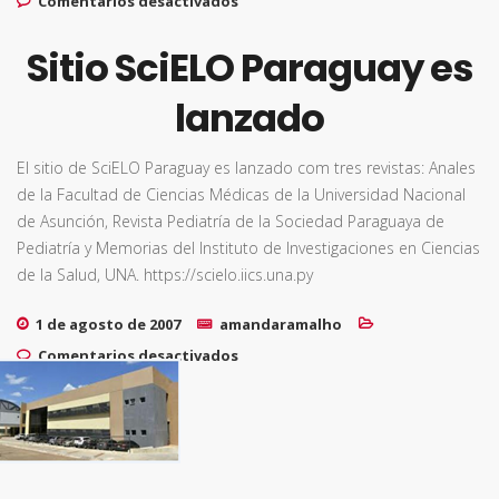
Comentarios desactivados
presencia y visibilidad de
publicaciones periódicas de
calidad de Argentina, Paraguay
Sitio SciELO Paraguay es
y Uruguay en SciELO
lanzado
El sitio de SciELO Paraguay es lanzado com tres revistas: Anales
de la Facultad de Ciencias Médicas de la Universidad Nacional
de Asunción, Revista Pediatría de la Sociedad Paraguaya de
Pediatría y Memorias del Instituto de Investigaciones en Ciencias
de la Salud, UNA. https://scielo.iics.una.py
1 de agosto de 2007
amandaramalho
en Sitio SciELO Paraguay es
Comentarios desactivados
lanzado