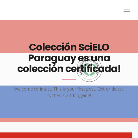
Colección SciELO
Paraguay es una
colección certificada!
Welcome to Intact. This is your first post. Edit or delete
it, then start blogging!