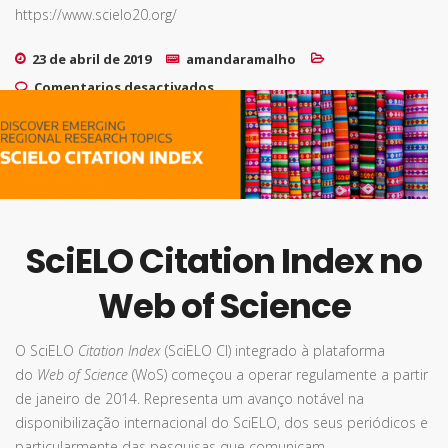
https://www.scielo20.org/
23 de abril de 2019
amandaramalho
en Conferência SciELO 20 Anos
Comentarios desactivados
SciELO Citation Index no
Web of Science
O SciELO
Citation Index
(SciELO CI) integrado à plataforma
do
Web of Science
(WoS) começou a operar regulamente a partir
de janeiro de 2014. Representa um avanço notável na
disponibilização internacional do SciELO, dos seus periódicos e
particularmente das pesquisas que comunicam.