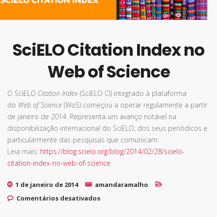
SciELO Citation Index no
Web of Science
O SciELO
Citation Index
(SciELO CI) integrado à plataforma
do
Web of Science
(WoS) começou a operar regulamente a partir
de janeiro de 2014. Representa um avanço notável na
disponibilização internacional do SciELO, dos seus periódicos e
particularmente das pesquisas que comunicam.
Leia mais:
https://blog.scielo.org/blog/2014/02/28/scielo-
citation-index-no-web-of-science
1 de janeiro de 2014
amandaramalho
em SciELO Citation Index no Web
Comentários desativados
of Science