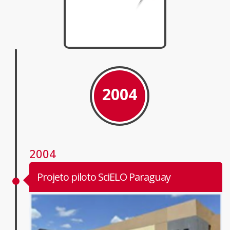
2004
2004
Projeto piloto SciELO Paraguay